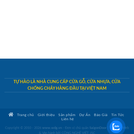
TỰ HÀO LÀ NHÀ CUNG CẤP CỬA GỖ, CỬA NHỰA, CỬA
CHỐNG CHÁY HÀNG ĐẦU TẠI VIỆT NAM
Trang chủ
Giới thiệu
Sản phẩm
Dự Án
Báo Giá
Tin Tức
Liên hệ
Copyright © 2010 - 2026
www.wdg.vn
- Đơn vị chủ quản
SaigonDoor
|
Thiết kế Web
& Vận hành bởi CÔNG NGHỆ VIỆT JSC