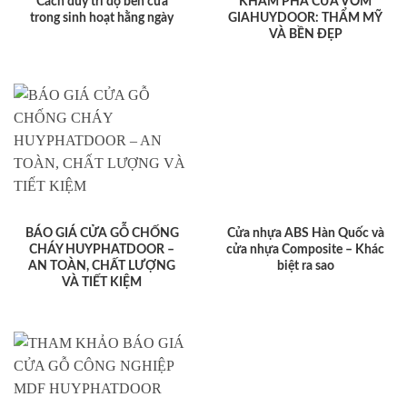
Cách duy trì độ bền cửa
KHÁM PHÁ CỬA VÒM
trong sinh hoạt hằng ngày
GIAHUYDOOR: THẨM MỸ
VÀ BỀN ĐẸP
BÁO GIÁ CỬA GỖ CHỐNG
Cửa nhựa ABS Hàn Quốc và
CHÁY HUYPHATDOOR –
cửa nhựa Composite – Khác
AN TOÀN, CHẤT LƯỢNG
biệt ra sao
VÀ TIẾT KIỆM