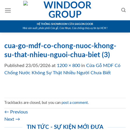
Skip
to
content
HỆ THỐNG SHOWROOM CỬA SAIGON DOOR
Nhà sản xuất, phân phối Cửa gỗ, Cửa Nhựa, Cửa chống cháy uy tín tại HCM !
cua-go-mdf-co-chong-nuoc-khong-
su-that-nhieu-nguoi-chua-biet (3)
Published
23/05/2026
at
1200 × 800
in
Cửa Gỗ MDF Có
Chống Nước Không Sự Thật Nhiều Người Chưa Biết
Trackbacks are closed, but you can
post a comment
.
←
Previous
Next
→
TIN TỨC - SỰ KIỆN MỚI ĐƯA