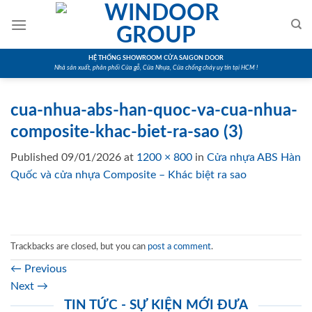
Skip
to
content
HỆ THỐNG SHOWROOM CỬA SAIGON DOOR
Nhà sản xuất, phân phối Cửa gỗ, Cửa Nhựa, Cửa chống cháy uy tín tại HCM !
cua-nhua-abs-han-quoc-va-cua-nhua-
composite-khac-biet-ra-sao (3)
Published
09/01/2026
at
1200 × 800
in
Cửa nhựa ABS Hàn
Quốc và cửa nhựa Composite – Khác biệt ra sao
Trackbacks are closed, but you can
post a comment
.
←
Previous
Next
→
TIN TỨC - SỰ KIỆN MỚI ĐƯA