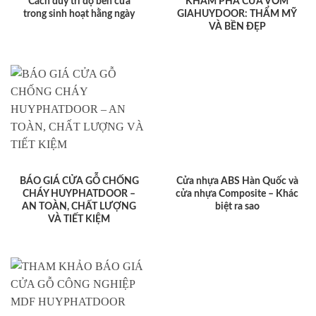
Cách duy trì độ bền cửa
KHÁM PHÁ CỬA VÒM
trong sinh hoạt hằng ngày
GIAHUYDOOR: THẨM MỸ
VÀ BỀN ĐẸP
BÁO GIÁ CỬA GỖ CHỐNG
Cửa nhựa ABS Hàn Quốc và
CHÁY HUYPHATDOOR –
cửa nhựa Composite – Khác
AN TOÀN, CHẤT LƯỢNG
biệt ra sao
VÀ TIẾT KIỆM