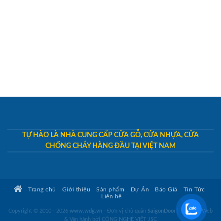
TỰ HÀO LÀ NHÀ CUNG CẤP CỬA GỖ, CỬA NHỰA, CỬA
CHỐNG CHÁY HÀNG ĐẦU TẠI VIỆT NAM
Trang chủ
Giới thiệu
Sản phẩm
Dự Án
Báo Giá
Tin Tức
Liên hệ
Copyright © 2010 - 2026
www.wdg.vn
- Đơn vị chủ quản
SaigonDoor
|
Thiết kế Web
& Vận hành bởi CÔNG NGHỆ VIỆT JSC