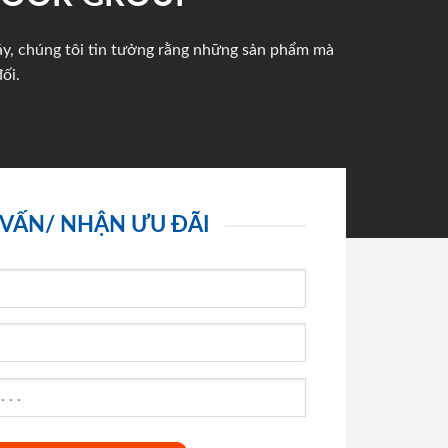
háy, chúng tôi tin tưởng rằng những sản phẩm mà
ối.
 VẤN/ NHẬN ƯU ĐÃI