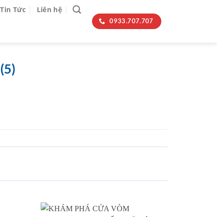
Tin Tức
Liên hệ
0933.707.707
(5)