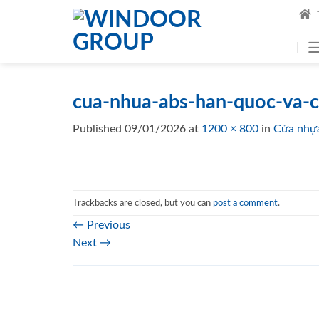
Skip
to
content
cua-nhua-abs-han-quoc-va-c
Published
09/01/2026
at
1200 × 800
in
Cửa nhựa
Trackbacks are closed, but you can
post a comment
.
←
Previous
Next
→