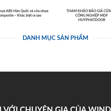
hựa ABS Hàn Quốc và cửa nhựa
THAM KHẢO BÁO GIÁ CỬA
omposite – Khác biệt ra sao
CÔNG NGHIỆP MDF
HUYPHATDOOR
DANH MỤC SẢN PHẨM
 VỚI CHUYÊN GIA CỦA WI