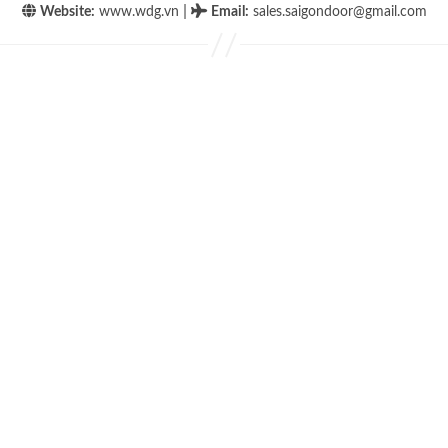
|
Website:
www.wdg.vn
Email
:
sales.saigondoor@gmail.com