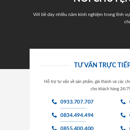
Với bề dày nhiều năm kinh nghiệm trong lĩnh vự
ch
TƯ VẤN TRỰC TIẾP
Hỗ trợ tư vấn về sản phẩm, giá thành và các ch
cho khách hàng 24/7!
0933.707.707
0834.494.494
0855.400.400