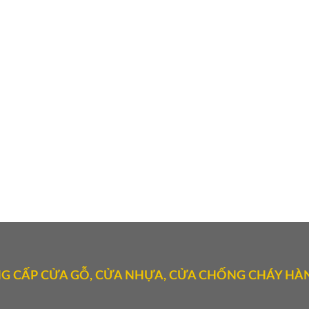
G CẤP CỬA GỖ, CỬA NHỰA, CỬA CHỐNG CHÁY HÀN