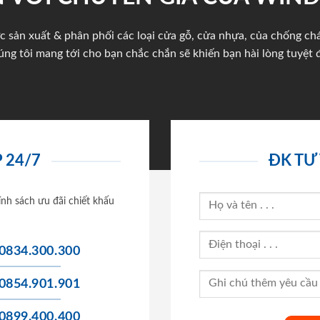
c sản xuất & phân phối các loại cửa gỗ, cửa nhựa, của chống c
úng tôi mang tới cho bạn chắc chắn sẽ khiến bạn hài lòng tuyệt đ
 24/7
ĐK TƯ
ính sách ưu đãi chiết khấu
0834.300.300
0854.901.901
0899.400.400