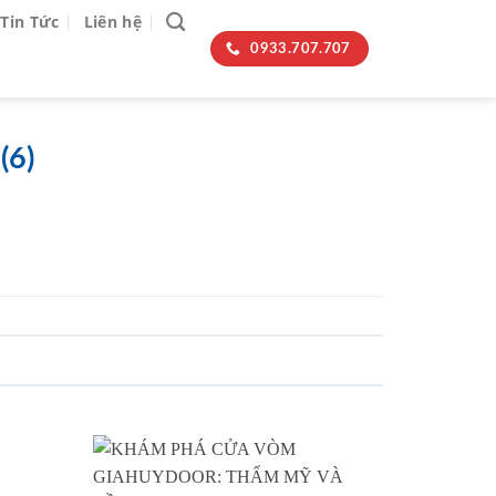
Tin Tức
Liên hệ
0933.707.707
(6)