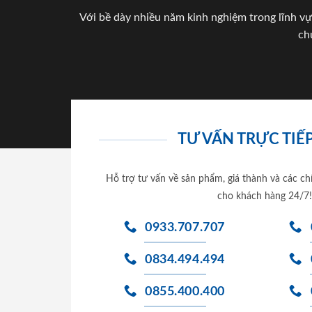
Với bề dày nhiều năm kinh nghiệm trong lĩnh vự
ch
TƯ VẤN TRỰC TIẾP
Hỗ trợ tư vấn về sản phẩm, giá thành và các ch
cho khách hàng 24/7!
0933.707.707
0834.494.494
0855.400.400