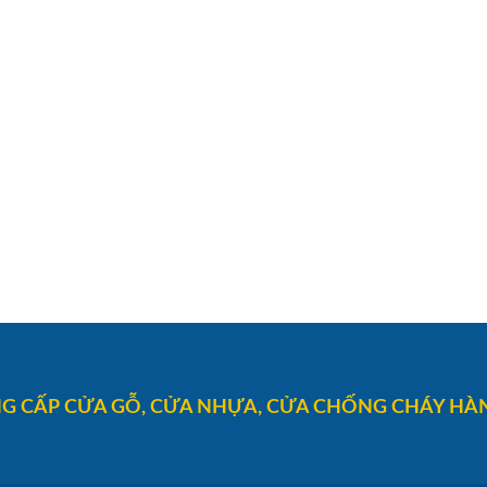
G CẤP CỬA GỖ, CỬA NHỰA, CỬA CHỐNG CHÁY HÀN