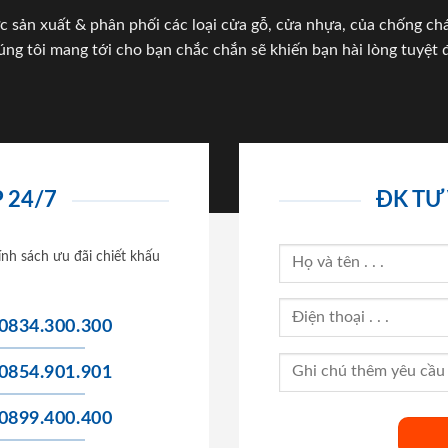
c sản xuất & phân phối các loại cửa gỗ, cửa nhựa, của chống c
úng tôi mang tới cho bạn chắc chắn sẽ khiến bạn hài lòng tuyệt đ
 24/7
ĐK TƯ
ính sách ưu đãi chiết khấu
0834.300.300
0854.901.901
0899.400.400