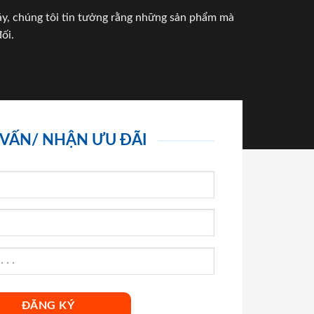
háy, chúng tôi tin tưởng rằng những sản phẩm mà
ối.
 VẤN/ NHẬN ƯU ĐÃI