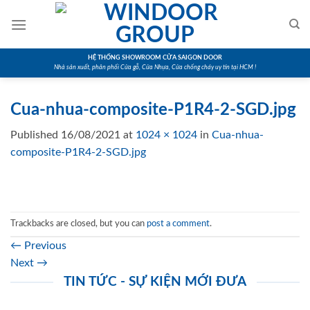
Skip
to
content
HỆ THỐNG SHOWROOM CỬA SAIGON DOOR
Nhà sản xuất, phân phối Cửa gỗ, Cửa Nhựa, Cửa chống cháy uy tín tại HCM !
Cua-nhua-composite-P1R4-2-SGD.jpg
Published
16/08/2021
at
1024 × 1024
in
Cua-nhua-
composite-P1R4-2-SGD.jpg
Trackbacks are closed, but you can
post a comment
.
←
Previous
Next
→
TIN TỨC - SỰ KIỆN MỚI ĐƯA