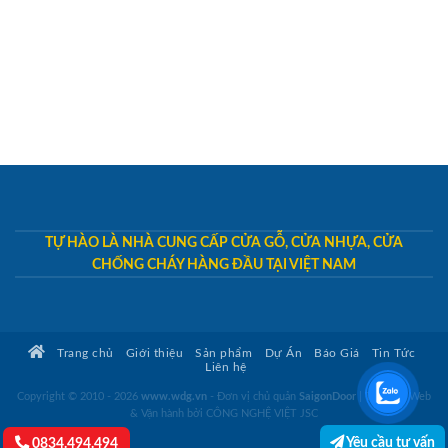
TỰ HÀO LÀ NHÀ CUNG CẤP CỬA GỖ, CỬA NHỰA, CỬA
CHỐNG CHÁY HÀNG ĐẦU TẠI VIỆT NAM
Trang chủ
Giới thiệu
Sản phẩm
Dự Án
Báo Giá
Tin Tức
Liên hệ
Copyright © 2010 - 2026
www.wdg.vn
- Đơn vị chủ quản
SaigonDoor
|
Thiết kế Web
& Vận hành bởi CÔNG NGHỆ VIỆT JSC
Yêu cầu tư vấn
0834.494.494