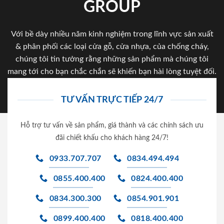
GROUP
Với bề dày nhiều năm kinh nghiệm trong lĩnh vực sản xuất
& phân phối các loại cửa gỗ, cửa nhựa, của chống cháy,
chúng tôi tin tưởng rằng những sản phẩm mà chúng tôi
mang tới cho bạn chắc chắn sẽ khiến bạn hài lòng tuyệt đối.
TƯ VẤN TRỰC TIẾP 24/7
Hỗ trợ tư vấn về sản phẩm, giá thành và các chính sách ưu
đãi chiết khấu cho khách hàng 24/7!
0933.707.707
0834.494.494
0855.400.400
0824.400.400
0834.300.300
0854.901.901
0899.400.400
0818.400.400