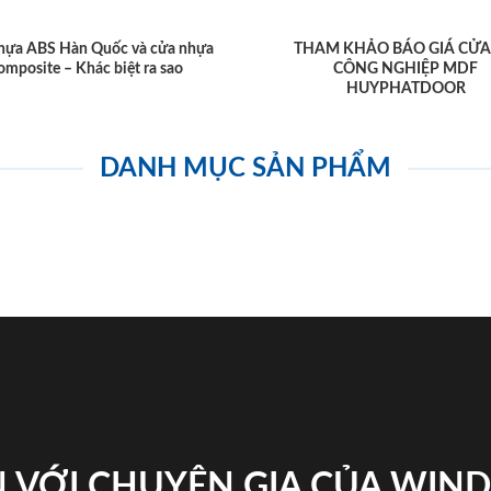
hựa ABS Hàn Quốc và cửa nhựa
THAM KHẢO BÁO GIÁ CỬA
omposite – Khác biệt ra sao
CÔNG NGHIỆP MDF
HUYPHATDOOR
DANH MỤC SẢN PHẨM
 VỚI CHUYÊN GIA CỦA WI