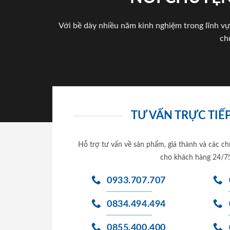
Với bề dày nhiều năm kinh nghiệm trong lĩnh vự
ch
TƯ VẤN TRỰC TIẾP
Hỗ trợ tư vấn về sản phẩm, giá thành và các ch
cho khách hàng 24/7!
0933.707.707
0834.494.494
0855.400.400