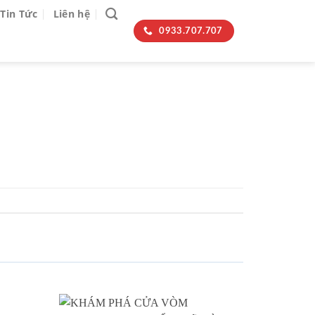
Tin Tức
Liên hệ
0933.707.707