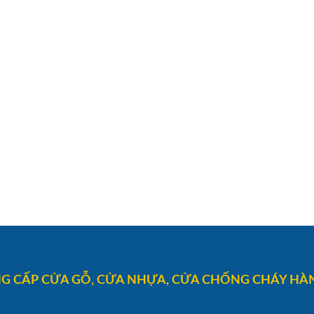
G CẤP CỬA GỖ, CỬA NHỰA, CỬA CHỐNG CHÁY HÀN