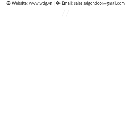
|
Website:
www.wdg.vn
Email
:
sales.saigondoor@gmail.com