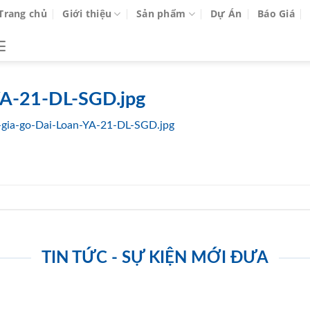
Trang chủ
Giới thiệu
Sản phẩm
Dự Án
Báo Giá
YA-21-DL-SGD.jpg
gia-go-Dai-Loan-YA-21-DL-SGD.jpg
TIN TỨC - SỰ KIỆN MỚI ĐƯA