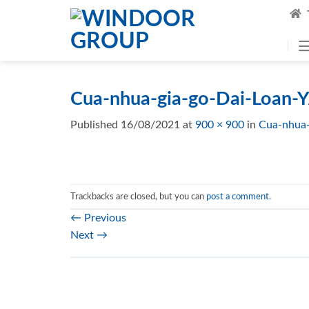
Skip
to
content
Cua-nhua-gia-go-Dai-Loan-
Published
16/08/2021
at
900 × 900
in
Cua-nhua-
Trackbacks are closed, but you can
post a comment
.
←
Previous
Next
→