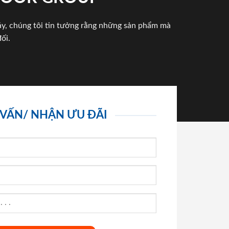
háy, chúng tôi tin tưởng rằng những sản phẩm mà
ối.
 VẤN/ NHẬN ƯU ĐÃI