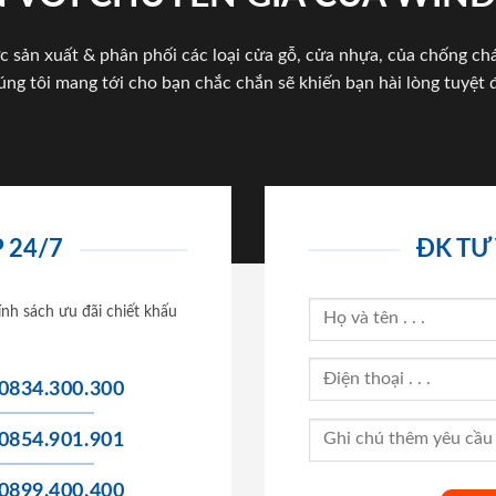
c sản xuất & phân phối các loại cửa gỗ, cửa nhựa, của chống c
úng tôi mang tới cho bạn chắc chắn sẽ khiến bạn hài lòng tuyệt đ
 24/7
ĐK TƯ
ính sách ưu đãi chiết khấu
0834.300.300
0854.901.901
0899.400.400