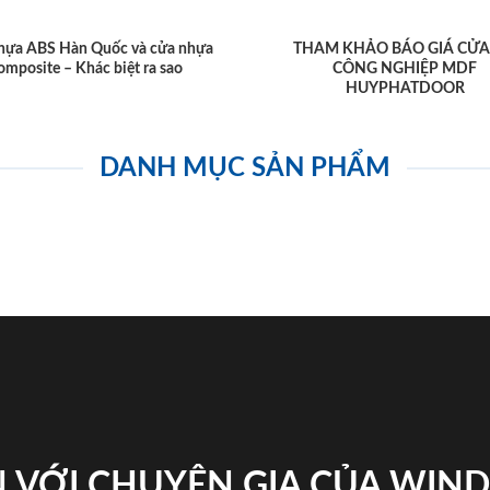
hựa ABS Hàn Quốc và cửa nhựa
THAM KHẢO BÁO GIÁ CỬA
omposite – Khác biệt ra sao
CÔNG NGHIỆP MDF
HUYPHATDOOR
DANH MỤC SẢN PHẨM
 VỚI CHUYÊN GIA CỦA WI