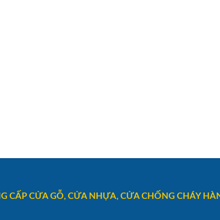
G CẤP CỬA GỖ, CỬA NHỰA, CỬA CHỐNG CHÁY HÀN