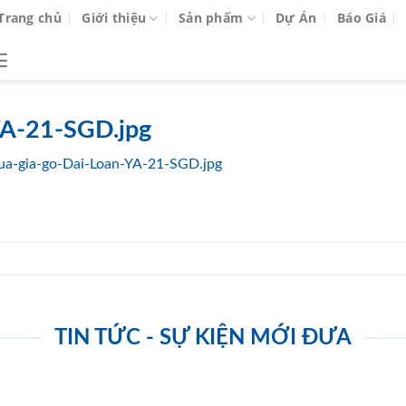
Trang chủ
Giới thiệu
Sản phẩm
Dự Án
Báo Giá
YA-21-SGD.jpg
ua-gia-go-Dai-Loan-YA-21-SGD.jpg
TIN TỨC - SỰ KIỆN MỚI ĐƯA