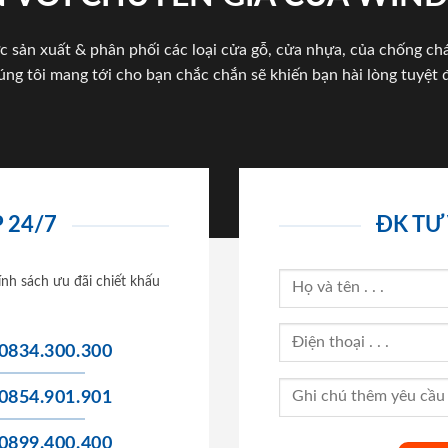
c sản xuất & phân phối các loại cửa gỗ, cửa nhựa, của chống c
úng tôi mang tới cho bạn chắc chắn sẽ khiến bạn hài lòng tuyệt đ
 24/7
ĐK TƯ
ính sách ưu đãi chiết khấu
0834.300.300
0854.901.901
0899.400.400