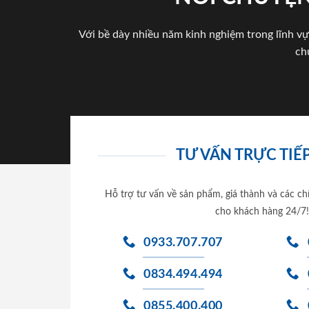
Với bề dày nhiều năm kinh nghiệm trong lĩnh vự
ch
TƯ VẤN TRỰC TIẾP
Hỗ trợ tư vấn về sản phẩm, giá thành và các ch
cho khách hàng 24/7!
0933.707.707
0834.494.494
0855.400.400