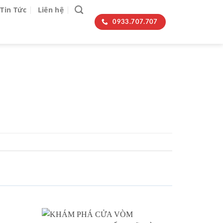
Tin Tức
Liên hệ
0933.707.707