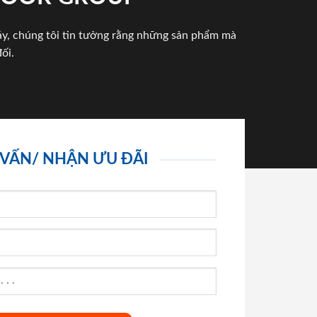
háy, chúng tôi tin tưởng rằng những sản phẩm mà
ối.
 VẤN/ NHẬN ƯU ĐÃI