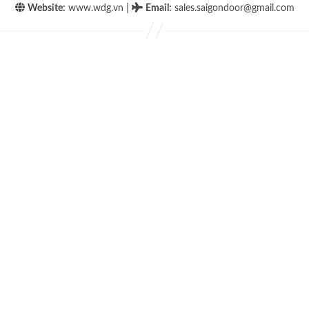
|
Website:
www.wdg.vn
Email
:
sales.saigondoor@gmail.com