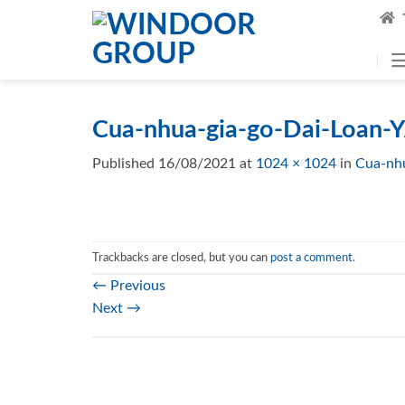
Skip
to
content
Cua-nhua-gia-go-Dai-Loan-
Published
16/08/2021
at
1024 × 1024
in
Cua-nh
Trackbacks are closed, but you can
post a comment
.
←
Previous
Next
→