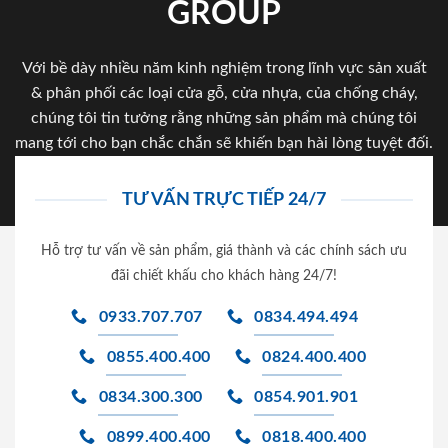
GROUP
Với bề dày nhiều năm kinh nghiệm trong lĩnh vực sản xuất
& phân phối các loại cửa gỗ, cửa nhựa, của chống cháy,
chúng tôi tin tưởng rằng những sản phẩm mà chúng tôi
mang tới cho bạn chắc chắn sẽ khiến bạn hài lòng tuyệt đối.
TƯ VẤN TRỰC TIẾP 24/7
Hỗ trợ tư vấn về sản phẩm, giá thành và các chính sách ưu
đãi chiết khấu cho khách hàng 24/7!
0933.707.707
0834.494.494
0855.400.400
0824.400.400
0834.300.300
0854.901.901
0899.400.400
0818.400.400