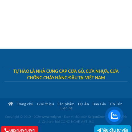
TỰ HÀO LÀ NHÀ CUNG CẤP CỬA GỖ, CỬA NHỰA, CỬA
CHỐNG CHÁY HÀNG ĐẦU TẠI VIỆT NAM
Trang chủ
Giới thiệu
Sản phẩm
Dự Án
Báo Giá
Tin Tức
Liên hệ
Copyright © 2010 - 2026
www.wdg.vn
- Đơn vị chủ quản
SaigonDoor
|
Thiết kế Web
& Vận hành bởi CÔNG NGHỆ VIỆT JSC
Yêu cầu tư vấn
0834.494.494