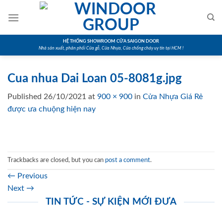
Skip
to
content
HỆ THỐNG SHOWROOM CỬA SAIGON DOOR
Nhà sản xuất, phân phối Cửa gỗ, Cửa Nhựa, Cửa chống cháy uy tín tại HCM !
Cua nhua Dai Loan 05-8081g.jpg
Published
26/10/2021
at
900 × 900
in
Cửa Nhựa Giá Rẻ
được ưa chuộng hiện nay
Trackbacks are closed, but you can
post a comment
.
←
Previous
Next
→
TIN TỨC - SỰ KIỆN MỚI ĐƯA