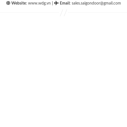
|
Website:
www.wdg.vn
Email
:
sales.saigondoor@gmail.com