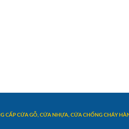
G CẤP CỬA GỖ, CỬA NHỰA, CỬA CHỐNG CHÁY HÀN