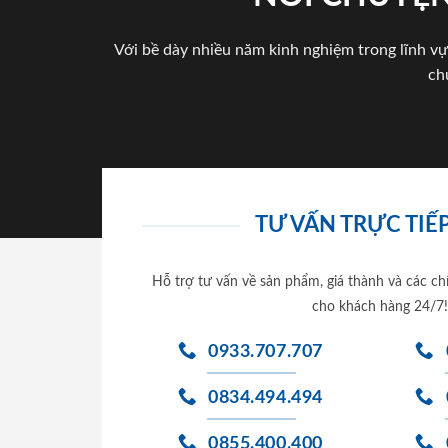
Với bề dày nhiều năm kinh nghiệm trong lĩnh vự
ch
TƯ VẤN TRỰC TIẾP
Hỗ trợ tư vấn về sản phẩm, giá thành và các ch
cho khách hàng 24/7!
0933.707.707
0834.494.494
0855.400.400