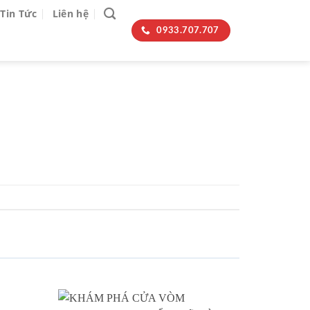
Tin Tức
Liên hệ
0933.707.707