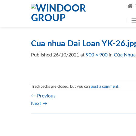
Skip
to
content
Cua nhua Dai Loan YK-26.jp
Published
26/10/2021
at
900 × 900
in
Cửa Nhựa 
Trackbacks are closed, but you can
post a comment
.
←
Previous
Next
→