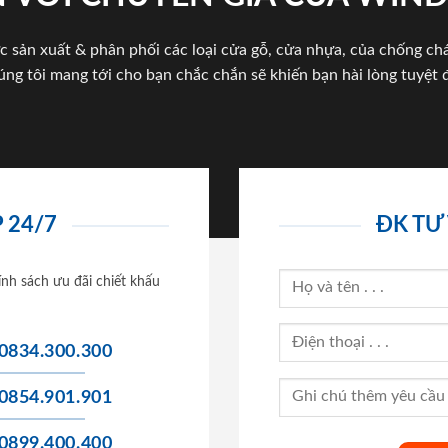
c sản xuất & phân phối các loại cửa gỗ, cửa nhựa, của chống c
úng tôi mang tới cho bạn chắc chắn sẽ khiến bạn hài lòng tuyệt đ
 24/7
ĐK TƯ
ính sách ưu đãi chiết khấu
0834.300.300
0854.901.901
0899.400.400