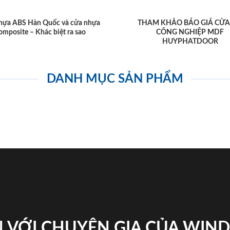
hựa ABS Hàn Quốc và cửa nhựa
THAM KHẢO BÁO GIÁ CỬA
omposite – Khác biệt ra sao
CÔNG NGHIỆP MDF
HUYPHATDOOR
DANH MỤC SẢN PHẨM
 VỚI CHUYÊN GIA CỦA WI