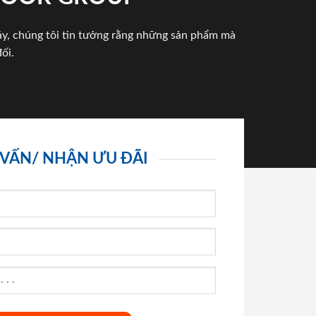
háy, chúng tôi tin tưởng rằng những sản phẩm mà
ối.
 VẤN/ NHẬN ƯU ĐÃI