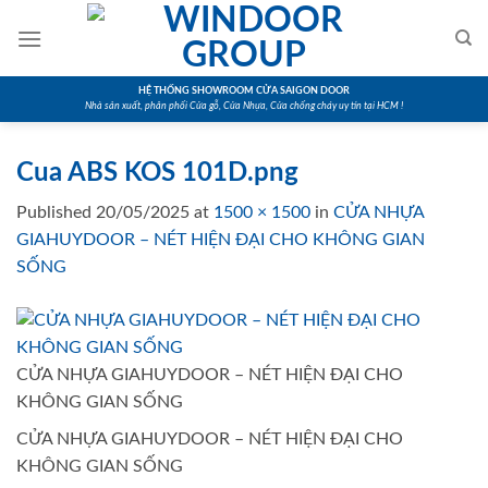
Skip
to
content
HỆ THỐNG SHOWROOM CỬA SAIGON DOOR
Nhà sản xuất, phân phối Cửa gỗ, Cửa Nhựa, Cửa chống cháy uy tín tại HCM !
Cua ABS KOS 101D.png
Published
20/05/2025
at
1500 × 1500
in
CỬA NHỰA
GIAHUYDOOR – NÉT HIỆN ĐẠI CHO KHÔNG GIAN
SỐNG
CỬA NHỰA GIAHUYDOOR – NÉT HIỆN ĐẠI CHO
KHÔNG GIAN SỐNG
CỬA NHỰA GIAHUYDOOR – NÉT HIỆN ĐẠI CHO
KHÔNG GIAN SỐNG