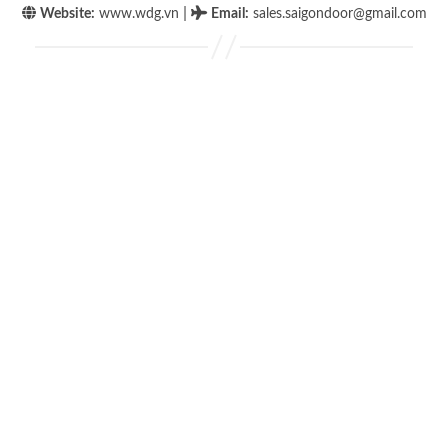
|
Website:
www.wdg.vn
Email
:
sales.saigondoor@gmail.com