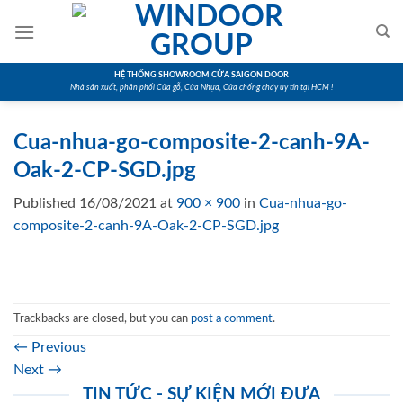
Skip
to
content
HỆ THỐNG SHOWROOM CỬA SAIGON DOOR
Nhà sản xuất, phân phối Cửa gỗ, Cửa Nhựa, Cửa chống cháy uy tín tại HCM !
Cua-nhua-go-composite-2-canh-9A-
Oak-2-CP-SGD.jpg
Published
16/08/2021
at
900 × 900
in
Cua-nhua-go-
composite-2-canh-9A-Oak-2-CP-SGD.jpg
Trackbacks are closed, but you can
post a comment
.
←
Previous
Next
→
TIN TỨC - SỰ KIỆN MỚI ĐƯA