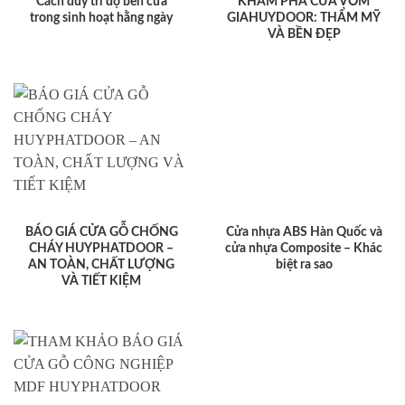
Cách duy trì độ bền cửa
KHÁM PHÁ CỬA VÒM
trong sinh hoạt hằng ngày
GIAHUYDOOR: THẨM MỸ
VÀ BỀN ĐẸP
BÁO GIÁ CỬA GỖ CHỐNG
Cửa nhựa ABS Hàn Quốc và
CHÁY HUYPHATDOOR –
cửa nhựa Composite – Khác
AN TOÀN, CHẤT LƯỢNG
biệt ra sao
VÀ TIẾT KIỆM