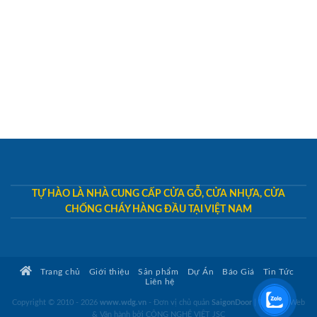
TỰ HÀO LÀ NHÀ CUNG CẤP CỬA GỖ, CỬA NHỰA, CỬA
CHỐNG CHÁY HÀNG ĐẦU TẠI VIỆT NAM
Trang chủ
Giới thiệu
Sản phẩm
Dự Án
Báo Giá
Tin Tức
Liên hệ
Copyright © 2010 - 2026
www.wdg.vn
- Đơn vị chủ quản
SaigonDoor
|
Thiết kế Web
& Vận hành bởi CÔNG NGHỆ VIỆT JSC