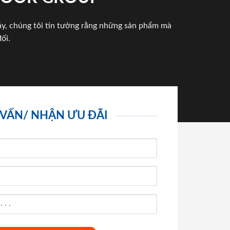
háy, chúng tôi tin tưởng rằng những sản phẩm mà
ối.
 VẤN/ NHẬN ƯU ĐÃI