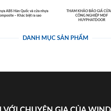
hựa ABS Hàn Quốc và cửa nhựa
THAM KHẢO BÁO GIÁ CỬA
omposite – Khác biệt ra sao
CÔNG NGHIỆP MDF
HUYPHATDOOR
DANH MỤC SẢN PHẨM
 VỚI CHUYÊN GIA CỦA WI