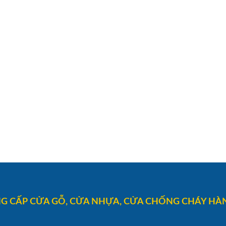
G CẤP CỬA GỖ, CỬA NHỰA, CỬA CHỐNG CHÁY HÀN