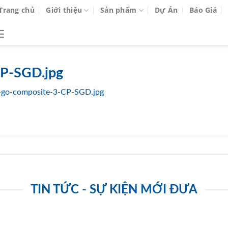
Trang chủ
Giới thiệu
Sản phẩm
Dự Án
Báo Giá
P-SGD.jpg
-go-composite-3-CP-SGD.jpg
TIN TỨC - SỰ KIỆN MỚI ĐƯA