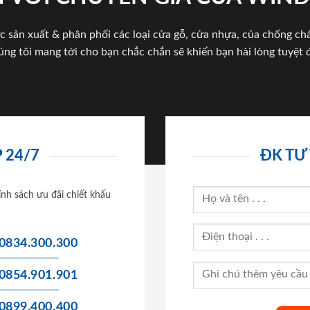
c sản xuất & phân phối các loại cửa gỗ, cửa nhựa, của chống c
úng tôi mang tới cho bạn chắc chắn sẽ khiến bạn hài lòng tuyệt đ
 24/7
ĐK TƯ
ính sách ưu đãi chiết khấu
0834.300.300
0854.901.901
0899.400.400