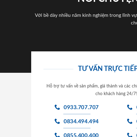
Với bề dày nhiều năm kinh nghiệm trong lĩnh vự
ch
TƯ VẤN TRỰC TIẾP
Hỗ trợ tư vấn về sản phẩm, giá thành và các ch
cho khách hàng 24/7!
0933.707.707
0834.494.494
0855.400.400