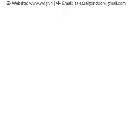
|
Website:
www.wdg.vn
Email
:
sales.saigondoor@gmail.com