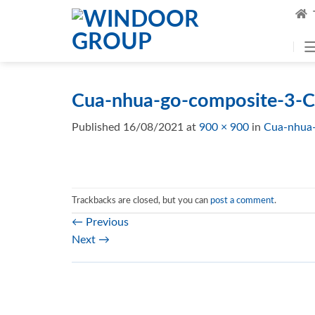
Skip
to
content
Cua-nhua-go-composite-3-C
Published
16/08/2021
at
900 × 900
in
Cua-nhua
Trackbacks are closed, but you can
post a comment
.
←
Previous
Next
→