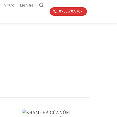
Tin Tức
Liên hệ
0933.707.707