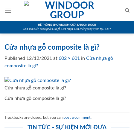
Skip
to
content
HỆ THỐNG SHOWROOM CỬA SAIGON DOOR
Nhà sản xuất, phân phối Cửa gỗ, Cửa Nhựa, Cửa chống cháy uy tín tại HCM !
Cửa nhựa gỗ composite là gì?
Published
12/12/2021
at
602 × 601
in
Cửa nhựa gỗ
composite là gì?
Cửa nhựa gỗ composite là gì?
Cửa nhựa gỗ composite là gì?
Trackbacks are closed, but you can
post a comment
.
TIN TỨC - SỰ KIỆN MỚI ĐƯA