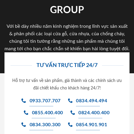
GROUP
Với bề dày nhiều năm kinh nghiệm trong lĩnh vực sản xuất
& phân phối các loại cửa gỗ, cửa nhựa, của chống cháy,
chúng tôi tin tưởng rằng những sản phẩm mà chúng tôi
mang tới cho bạn chắc chắn sẽ khiến bạn hài lòng tuyệt đối.
TƯ VẤN TRỰC TIẾP 24/7
Hỗ trợ tư vấn về sản phẩm, giá thành và các chính sách ưu
đãi chiết khấu cho khách hàng 24/7!
0933.707.707
0834.494.494
0855.400.400
0824.400.400
0834.300.300
0854.901.901