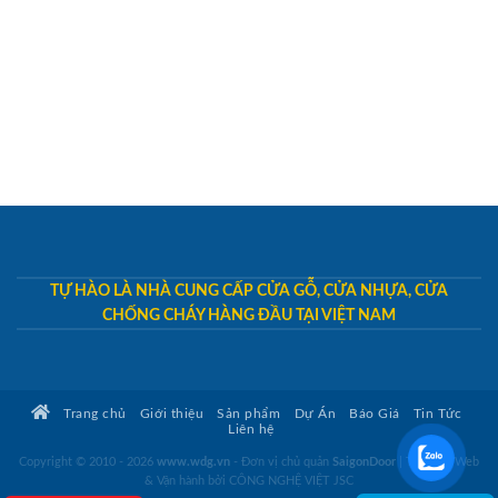
TỰ HÀO LÀ NHÀ CUNG CẤP CỬA GỖ, CỬA NHỰA, CỬA
CHỐNG CHÁY HÀNG ĐẦU TẠI VIỆT NAM
Trang chủ
Giới thiệu
Sản phẩm
Dự Án
Báo Giá
Tin Tức
Liên hệ
Copyright © 2010 - 2026
www.wdg.vn
- Đơn vị chủ quản
SaigonDoor
|
Thiết kế Web
& Vận hành bởi CÔNG NGHỆ VIỆT JSC