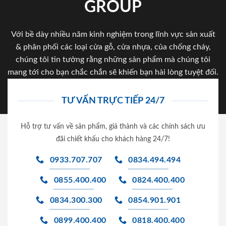
GROUP
Với bề dày nhiều năm kinh nghiệm trong lĩnh vực sản xuất
& phân phối các loại cửa gỗ, cửa nhựa, của chống cháy,
chúng tôi tin tưởng rằng những sản phẩm mà chúng tôi
mang tới cho bạn chắc chắn sẽ khiến bạn hài lòng tuyệt đối.
TƯ VẤN TRỰC TIẾP 24/7
Hỗ trợ tư vấn về sản phẩm, giá thành và các chính sách ưu
đãi chiết khấu cho khách hàng 24/7!
0933.707.707
0834.494.494
0855.400.400
0824.400.400
0834.300.300
0854.901.901
0899.400.400
0818.400.400