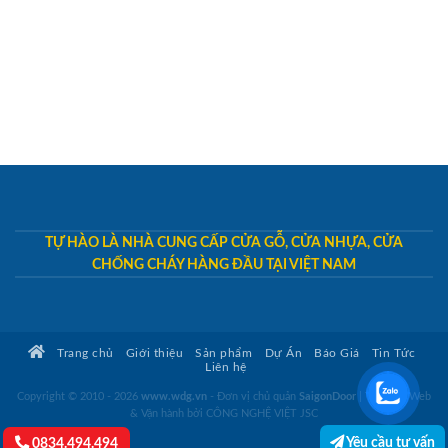
TỰ HÀO LÀ NHÀ CUNG CẤP CỬA GỖ, CỬA NHỰA, CỬA
CHỐNG CHÁY HÀNG ĐẦU TẠI VIỆT NAM
Trang chủ
Giới thiệu
Sản phẩm
Dự Án
Báo Giá
Tin Tức
Liên hệ
Copyright © 2010 - 2026
www.wdg.vn
- Đơn vị chủ quản
SaigonDoor
|
Thiết kế Web
& Vận hành bởi CÔNG NGHỆ VIỆT JSC
Yêu cầu tư vấn
0834.494.494