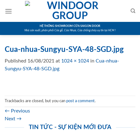
Skip
to
content
HỆ THỐNG SHOWROOM CỬA SAIGON DOOR
Nhà sản xuất, phân phối Cửa gỗ, Cửa Nhựa, Cửa chống cháy uy tín tại HCM !
Cua-nhua-Sungyu-SYA-48-SGD.jpg
Published
16/08/2021
at
1024 × 1024
in
Cua-nhua-
Sungyu-SYA-48-SGD.jpg
Trackbacks are closed, but you can
post a comment
.
←
Previous
Next
→
TIN TỨC - SỰ KIỆN MỚI ĐƯA