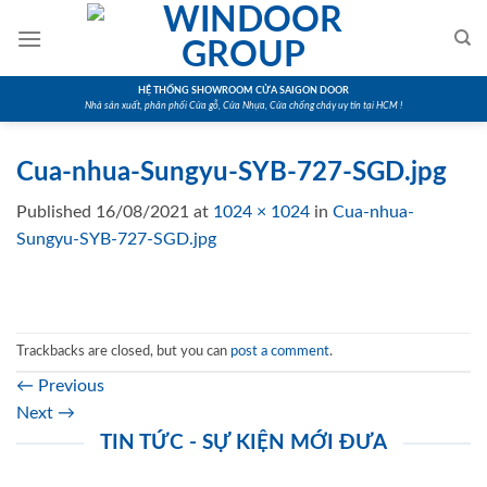
Skip
to
content
HỆ THỐNG SHOWROOM CỬA SAIGON DOOR
Nhà sản xuất, phân phối Cửa gỗ, Cửa Nhựa, Cửa chống cháy uy tín tại HCM !
Cua-nhua-Sungyu-SYB-727-SGD.jpg
Published
16/08/2021
at
1024 × 1024
in
Cua-nhua-
Sungyu-SYB-727-SGD.jpg
Trackbacks are closed, but you can
post a comment
.
←
Previous
Next
→
TIN TỨC - SỰ KIỆN MỚI ĐƯA