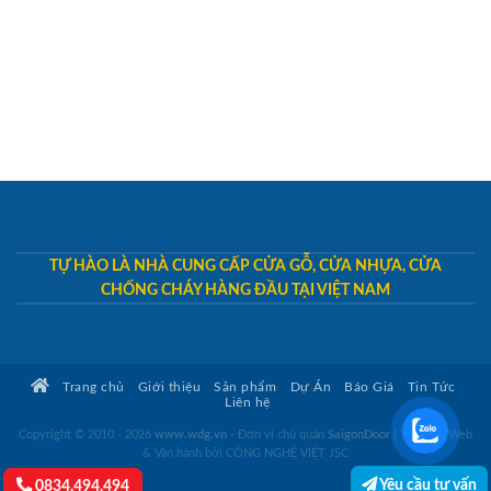
TỰ HÀO LÀ NHÀ CUNG CẤP CỬA GỖ, CỬA NHỰA, CỬA
CHỐNG CHÁY HÀNG ĐẦU TẠI VIỆT NAM
Trang chủ
Giới thiệu
Sản phẩm
Dự Án
Báo Giá
Tin Tức
Liên hệ
Copyright © 2010 - 2026
www.wdg.vn
- Đơn vị chủ quản
SaigonDoor
|
Thiết kế Web
& Vận hành bởi CÔNG NGHỆ VIỆT JSC
Yêu cầu tư vấn
0834.494.494