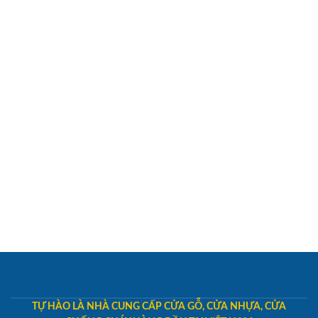
TỰ HÀO LÀ NHÀ CUNG CẤP CỬA GỖ, CỬA NHỰA, CỬA