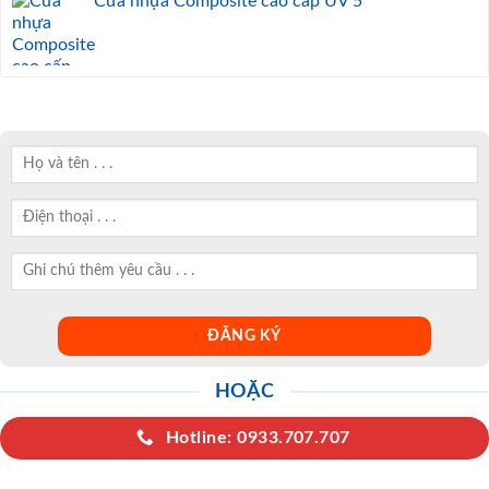
Cửa nhựa Composite cao cấp UV 5
HOẶC
Hotline: 0933.707.707