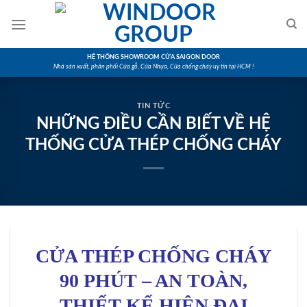
Skip
to
content
HỆ THỐNG SHOWROOM CỬA SAIGON DOOR
Nhà sản xuất, phân phối Cửa gỗ, Cửa Nhựa, Cửa chống cháy uy tín tại HCM !
TIN TỨC
NHỮNG ĐIỀU CẦN BIẾT VỀ HỆ
THỐNG CỬA THÉP CHỐNG CHÁY
CỬA THÉP CHỐNG CHÁY
90 PHÚT – AN TOÀN,
THIẾT KẾ HIỆN ĐẠI