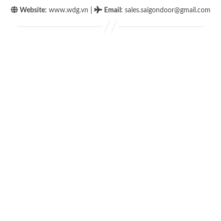
|
Website:
www.wdg.vn
Email
:
sales.saigondoor@gmail.com