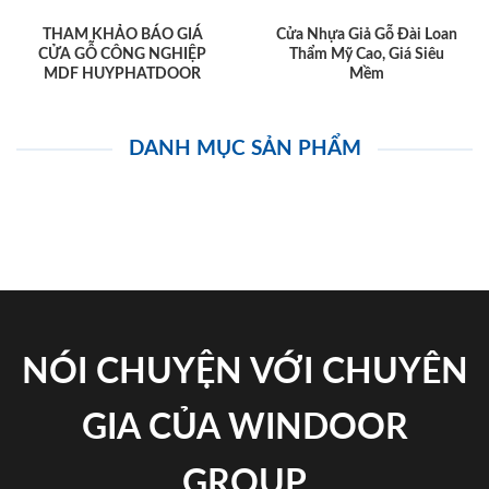
THAM KHẢO BÁO GIÁ
Cửa Nhựa Giả Gỗ Đài Loan
CỬA GỖ CÔNG NGHIỆP
Thẩm Mỹ Cao, Giá Siêu
MDF HUYPHATDOOR
Mềm
DANH MỤC SẢN PHẨM
NÓI CHUYỆN VỚI CHUYÊN
GIA CỦA WINDOOR
GROUP