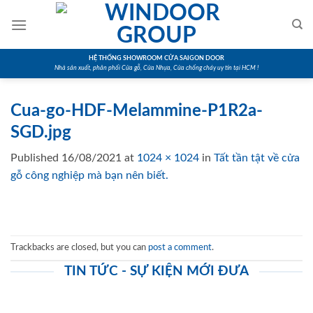
Skip
to
content
HỆ THỐNG SHOWROOM CỬA SAIGON DOOR
Nhà sản xuất, phân phối Cửa gỗ, Cửa Nhựa, Cửa chống cháy uy tín tại HCM !
Cua-go-HDF-Melammine-P1R2a-
SGD.jpg
Published
16/08/2021
at
1024 × 1024
in
Tất tần tật về cửa
gỗ công nghiệp mà bạn nên biết.
Trackbacks are closed, but you can
post a comment
.
TIN TỨC - SỰ KIỆN MỚI ĐƯA