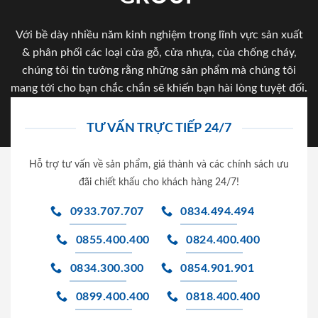
Với bề dày nhiều năm kinh nghiệm trong lĩnh vực sản xuất
& phân phối các loại cửa gỗ, cửa nhựa, của chống cháy,
chúng tôi tin tưởng rằng những sản phẩm mà chúng tôi
mang tới cho bạn chắc chắn sẽ khiến bạn hài lòng tuyệt đối.
TƯ VẤN TRỰC TIẾP 24/7
Hỗ trợ tư vấn về sản phẩm, giá thành và các chính sách ưu
đãi chiết khấu cho khách hàng 24/7!
0933.707.707
0834.494.494
0855.400.400
0824.400.400
0834.300.300
0854.901.901
0899.400.400
0818.400.400