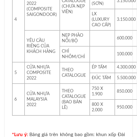
CATALOGUE
3.150.000
2022
(SƠN)
(CHƯA NẸP
(COMPOSITE
VIỀN)
LX
SAIGONDOOR)
4
(LUXURY
3.150.000
CAO CẤP)
NẸP PHÀO
600.000
YÊU CẦU
NỔI/BỘ
RIÊNG CỦA
CHỈ
KHÁCH HÀNG
100.000
NHÔM/CHỈ
CỬA NHỰA
ÉP TẤM
4.300.000
THEO
5
COMPOSITE
CATALOGUE
ĐÚC TẤM
5.500.000
2022
750 X
THEO
850.000
CỬA NHỰA
1.900
CATALOGUE
6
MALAYSIA
(BAO BẢN
800 X
2022
950.000
LỀ)
2.000
*Lưu ý:
Bảng giá trên không bao gồm: khun xốp Đài