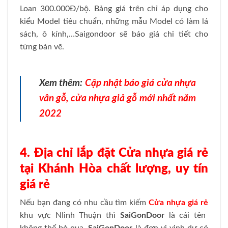
Loan 300.000Đ/bộ. Bảng giá trên chỉ áp dụng cho
kiểu Model tiêu chuẩn, những mẫu Model có làm lá
sách, ô kính,…Saigondoor sẽ báo giá chi tiết cho
từng bản vẽ.
Xem thêm:
Cập nhật báo giá cửa nhựa
vân gỗ, cửa nhựa giả gỗ mới nhất năm
2022
4. Địa chỉ lắp đặt Cửa nhựa giá rẻ
tại Khánh Hòa chất lượng, uy tín
giá rẻ
Nếu bạn đang có nhu cầu tìm kiếm
Cửa nhựa giá rẻ
khu vực NIinh Thuận thì
SaiGonDoor
là cái tên
không thể bỏ qua.
SaiGonDoor
là đơn vị vinh dự có