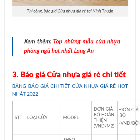
Thi công, báo giá Cửa nhựa giá rẻ tại Ninh Thuận
Xem thêm:
Top những mẫu cửa nhựa
phòng ngủ hot nhất Long An
3. Báo giá Cửa nhựa giá rẻ chi tiết
BẢNG BÁO GIÁ CHI TIẾT CỬA NHỰA GIÁ RẺ HOT
NHẤT 2022
ĐƠN GIÁ
ĐƠN GIÁ
BỘ HOÀN
BỘ
STT
LOẠI CỬA
MODEL
THIỆN
(VNĐ/BỘ)
(VNĐ/M2)
THEO