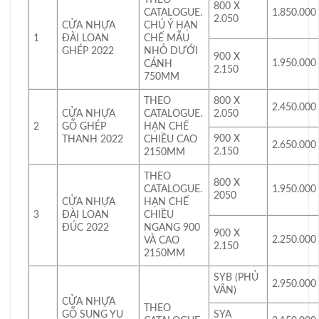
800 X
CATALOGUE.
1.850.000
2.050
CỬA NHỰA
CHÚ Ý HẠN
1
ĐÀI LOAN
CHẾ MẪU
GHÉP 2022
NHỎ DƯỚI
900 X
1.950.000
CÁNH
2.150
750MM
THEO
800 X
2.450.000
CỬA NHỰA
CATALOGUE.
2.050
2
GỖ GHÉP
HẠN CHẾ
900 X
THANH 2022
CHIỀU CAO
2.650.000
2.150
2150MM
THEO
800 X
CATALOGUE.
1.950.000
2050
CỬA NHỰA
HẠN CHẾ
3
ĐÀI LOAN
CHIỀU
ĐÚC 2022
NGANG 900
900 X
2.250.000
VÀ CAO
2.150
2150MM
SYB (PHỦ
2.950.000
VÂN)
CỬA NHỰA
THEO
GỖ SUNG YU
SYA