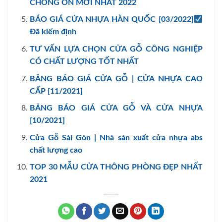
CHỐNG ỒN MỚI NHẤT 2022
BÁO GIÁ CỬA NHỰA HÀN QUỐC [03/2022]
Đã kiểm định
TƯ VẤN LỰA CHỌN CỬA GỖ CÔNG NGHIỆP
CÓ CHẤT LƯỢNG TỐT NHẤT
BẢNG BÁO GIÁ CỬA GỖ | CỬA NHỰA CAO
CẤP [11/2021]
BẢNG BÁO GIÁ CỬA GỖ VÀ CỬA NHỰA
[10/2021]
Cửa Gỗ Sài Gòn | Nhà sản xuất cửa nhựa abs
chất lượng cao
TOP 30 MẪU CỬA THÔNG PHÒNG ĐẸP NHẤT
2021