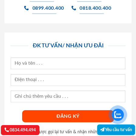
0899.400.400
0818.400.400
ĐK TƯ VẤN/ NHẬN ƯU ĐÃI
Yêu cầu tư vấn
0834.494.494
Đăng ký để được gọi lại tư vấn & nhận những ưu đãi mới