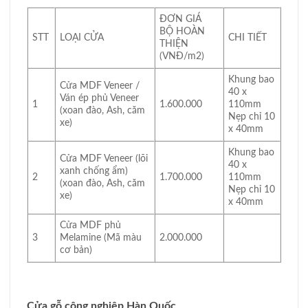
ĐƠN GIÁ
BỘ HOÀN
STT
LOẠI CỬA
CHI TIẾT
THIỆN
(VNĐ/m2)
Khung bao
Cửa MDF Veneer /
40 x
Ván ép phủ Veneer
1
1.600.000
110mm
(xoan đào, Ash, căm
Nẹp chỉ 10
xe)
x 40mm
Khung bao
Cửa MDF Veneer (lõi
40 x
xanh chống ẩm)
2
1.700.000
110mm
(xoan đào, Ash, căm
Nẹp chỉ 10
xe)
x 40mm
Cửa MDF phủ
3
Melamine (Mã màu
2.000.000
cơ bản)
Cửa gỗ công nghiệp Hàn Quốc