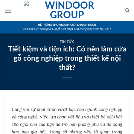
Skip
to
content
HỆ THỐNG SHOWROOM CỬA SAIGON DOOR
Nhà sản xuất, phân phối Cửa gỗ, Cửa Nhựa, Cửa chống cháy uy tín tại HCM !
TIN TỨC
Tiết kiệm và tiện ích: Có nên làm cửa
gỗ công nghiệp trong thiết kế nội
thất?
Cùng với sự phát triển vượt bậc của ngành công nghiệp
và công nghệ, việc lựa chọn vật liệu và thiết kế nội thất
cho ngôi nhà của bạn đã trở nên phong phú và đa dạng
hơn bao giờ hết. Trong số những yếu tố quan trọng