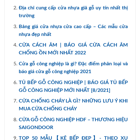
Địa chỉ cung cấp cửa nhựa giả gỗ uy tín nhất thị
trường
Bảng giá cửa nhựa cửa cao cấp – Các mẫu cửa
nhựa đẹp nhất
CỬA CÁCH ÂM | BÁO GIÁ CỬA CÁCH ÂM
CHỐNG ỒN MỚI NHẤT 2022
Cửa gỗ công nghiệp là gì? Đặc điểm phân loại và
báo giá cửa gỗ công nghiệp 2021
TỦ BẾP GỖ CÔNG NGHIỆP | BÁO GIÁ TỦ BẾP
GỖ CÔNG NGHIỆP MỚI NHẤT [8/2021]
CỬA CHỐNG CHÁY LÀ GÌ? NHỮNG LƯU Ý KHI
MUA CỬA CHỐNG CHÁY
CỬA GỖ CÔNG NGHIỆP HDF – THƯƠNG HIỆU
SAIGONDOOR
TOP 50 MẪU【KỆ BẾP ĐẸP】- THEO XU