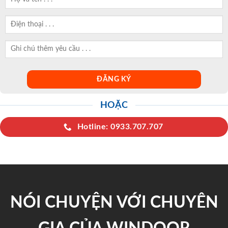
HOẶC
Hotline: 0933.707.707
NÓI CHUYỆN VỚI CHUYÊN