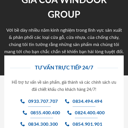
GIA CỦA WINDOOR
GROUP
Với bề dày nhiều năm kinh nghiệm trong lĩnh vực sản xuất
& phân phối các loại cửa gỗ, cửa nhựa, của chống cháy,
chúng tôi tin tưởng rằng những sản phẩm mà chúng tôi
mang tới cho bạn chắc chắn sẽ khiến bạn hài lòng tuyệt đối.
TƯ VẤN TRỰC TIẾP 24/7
Hỗ trợ tư vấn về sản phẩm, giá thành và các chính sách ưu
đãi chiết khấu cho khách hàng 24/7!
0933.707.707
0834.494.494
0855.400.400
0824.400.400
0834.300.300
0854.901.901