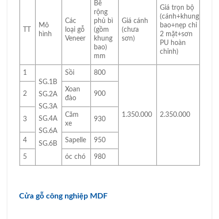
Bề
Giá trọn bộ
rộng
(cánh+khung
Các
phủ bì
Giá cánh
Mô
bao+nẹp chỉ
TT
loại gỗ
(gồm
(chưa
hình
2 mặt+sơn
Veneer
khung
sơn)
PU hoàn
bao)
chỉnh)
mm
1
Sồi
800
SG.1B
Xoan
2
900
SG.2A
đào
SG.3A
Căm
1.350.000
2.350.000
SG.4A
3
930
xe
SG.6A
4
Sapelle
950
SG.6B
5
óc chó
980
Cửa gỗ công nghiệp MDF