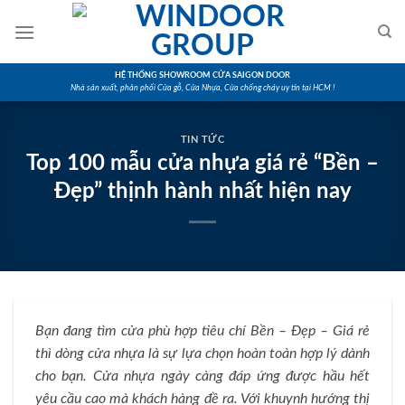
Skip
to
content
HỆ THỐNG SHOWROOM CỬA SAIGON DOOR
Nhà sản xuất, phân phối Cửa gỗ, Cửa Nhựa, Cửa chống cháy uy tín tại HCM !
TIN TỨC
Top 100 mẫu cửa nhựa giá rẻ “Bền –
Đẹp” thịnh hành nhất hiện nay
Bạn đang tìm cửa phù hợp tiêu chí Bền – Đẹp – Giá rẻ
thì dòng cửa nhựa là sự lựa chọn hoàn toàn hợp lý dành
cho bạn. Cửa nhựa ngày càng đáp ứng được hầu hết
yêu cầu cao mà khách hàng đề ra. Với khuynh hướng thị