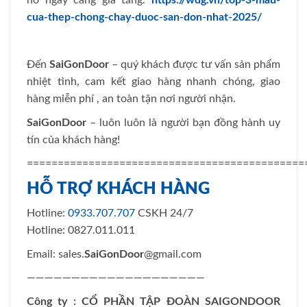
nổ ngày càng gia tăng.
https://wdg.vn/top-3-mau-
cua-thep-chong-chay-duoc-san-don-nhat-2025/
Đến
SaiGonDoor
– quý khách được tư vấn sản phẩm
nhiệt tình, cam kết giao hàng nhanh chóng, giao
hàng miễn phí , an toàn tận nơi người nhận.
SaiGonDoor
– luôn luôn là người bạn đồng hành uy
tín của khách hàng!
=============================================
HỖ TRỢ KHÁCH HÀNG
Hotline:
0933.707.707
CSKH 24/7
Hotline: 0827.011.011
Email: sales.
SaiGonDoor
@gmail.com
————————————————————
Công ty : CỔ PHẦN TẬP ĐOÀN SAIGONDOOR