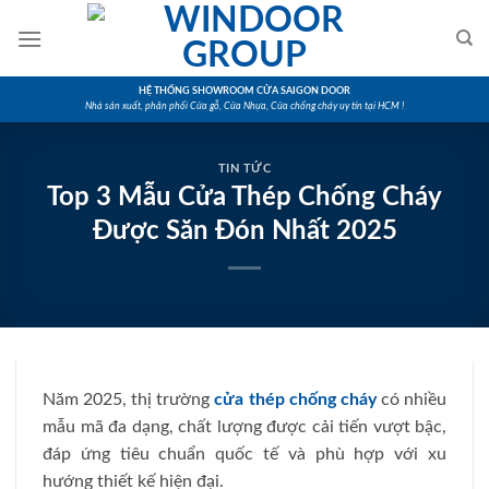
Skip
to
content
HỆ THỐNG SHOWROOM CỬA SAIGON DOOR
Nhà sản xuất, phân phối Cửa gỗ, Cửa Nhựa, Cửa chống cháy uy tín tại HCM !
TIN TỨC
Top 3 Mẫu Cửa Thép Chống Cháy
Được Săn Đón Nhất 2025
Năm 2025, thị trường
cửa thép chống cháy
có nhiều
mẫu mã đa dạng, chất lượng được cải tiến vượt bậc,
đáp ứng tiêu chuẩn quốc tế và phù hợp với xu
hướng thiết kế hiện đại.