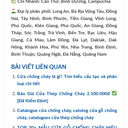
Chi Nhánh: Cần Thơ, Bình Dương, Campuchia
Đại lý phân phối: Long An, Bà Rịa Vũng Tàu, Đồng
Nai, Tây Ninh, Bình Phước, Tiền Giang, Vĩnh Long,
Phú Quốc, Kiên Giang, Phú Quốc, An Giang, Đồng
Tháp, Sóc Trăng, Trà Vinh, Bến Tre, Bạc Liêu, Hậu
Giang, Cà Mau, Lâm Đồng, Đà Lạt, Daklak, Dak
Nông, Khánh Hòa, Phú Yên, Nha Trang, Bình Định,
Bình Thuận, Quảng Ngãi, Đà Nẵng, Quảng Nam
BÀI VIẾT LIÊN QUAN
Cửa chống cháy là gì? Tìm hiểu cấu tạo và phân
loại chi tiết
Báo Giá Cửa Thép Chống Cháy 2.100.000đ
[Đã Kiểm Định]
Catalogue cửa chống cháy, catolog cửa gỗ chống
cháy, catalogues cửa thép chống cháy
TOP 20+ MẪU CỬA GỖ CHỐNG CHÁY HIỆU