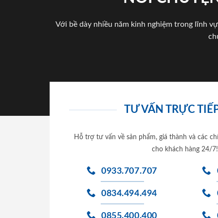
Với bề dày nhiều năm kinh nghiệm trong lĩnh vự
ch
TƯ VẤN TRỰC TIẾP
Hỗ trợ tư vấn về sản phẩm, giá thành và các ch
cho khách hàng 24/7!
0933.707.707
0834.494.494
0855.400.400