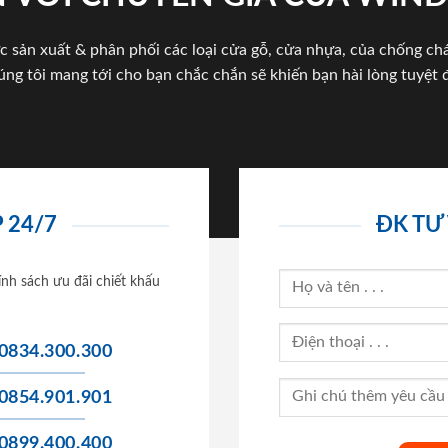
c sản xuất & phân phối các loại cửa gỗ, cửa nhựa, của chống c
úng tôi mang tới cho bạn chắc chắn sẽ khiến bạn hài lòng tuyệt đ
 24/7
ĐK TƯ
ính sách ưu đãi chiết khấu
0834.300.300
0854.901.901
0899.400.400