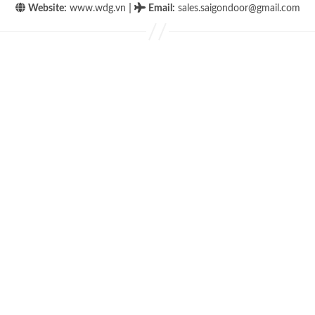
|
Website:
www.wdg.vn
Email
:
sales.saigondoor@gmail.com