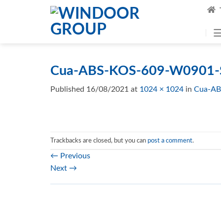
Skip
to
content
Cua-ABS-KOS-609-W0901-
Published
16/08/2021
at
1024 × 1024
in
Cua-AB
Trackbacks are closed, but you can
post a comment
.
←
Previous
Next
→