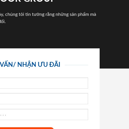
háy, chúng tôi tin tưởng rằng những sản phẩm mà
ối.
 VẤN/ NHẬN ƯU ĐÃI