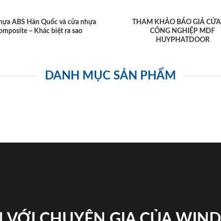
hựa ABS Hàn Quốc và cửa nhựa
THAM KHẢO BÁO GIÁ CỬA
omposite – Khác biệt ra sao
CÔNG NGHIỆP MDF
HUYPHATDOOR
DANH MỤC SẢN PHẨM
 VỚI CHUYÊN GIA CỦA WI