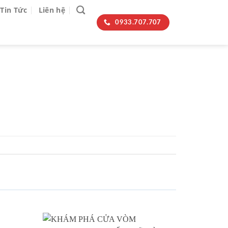
Tin Tức
Liên hệ
0933.707.707