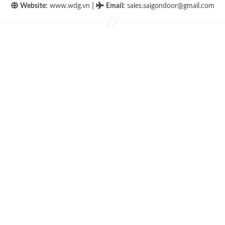
|
Website:
www.wdg.vn
Email
:
sales.saigondoor@gmail.com