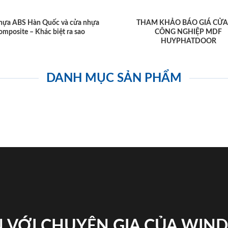
hựa ABS Hàn Quốc và cửa nhựa
THAM KHẢO BÁO GIÁ CỬA
omposite – Khác biệt ra sao
CÔNG NGHIỆP MDF
HUYPHATDOOR
DANH MỤC SẢN PHẨM
 VỚI CHUYÊN GIA CỦA WI