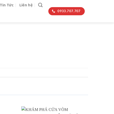
Tin Tức
Liên hệ
0933.707.707