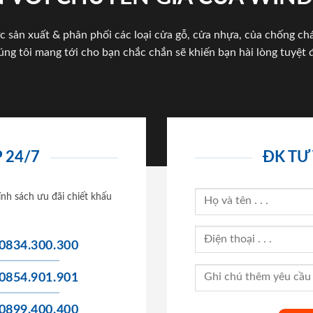
c sản xuất & phân phối các loại cửa gỗ, cửa nhựa, của chống c
úng tôi mang tới cho bạn chắc chắn sẽ khiến bạn hài lòng tuyệt đ
 24/7
ĐK TƯ
ính sách ưu đãi chiết khấu
0834.300.300
0854.901.901
0899.400.400