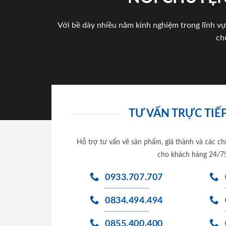
Với bề dày nhiều năm kinh nghiệm trong lĩnh vự
ch
TƯ VẤN TRỰC TIẾP
Hỗ trợ tư vấn về sản phẩm, giá thành và các ch
cho khách hàng 24/7!
0933.707.707
0834.494.494
0855.400.400