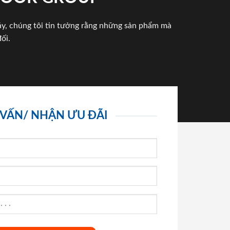
háy, chúng tôi tin tưởng rằng những sản phẩm mà
ối.
 VẤN/ NHẬN ƯU ĐÃI