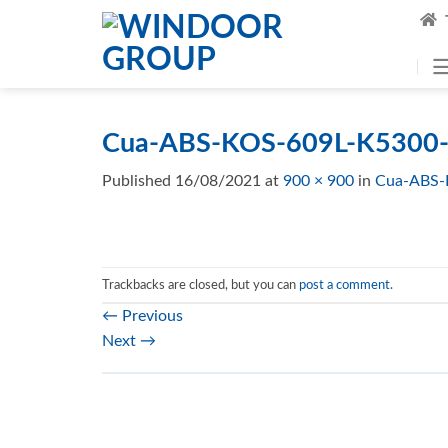
Skip
to
content
Cua-ABS-KOS-609L-K5300-
Published
16/08/2021
at
900 × 900
in
Cua-ABS-
Trackbacks are closed, but you can
post a comment
.
←
Previous
Next
→