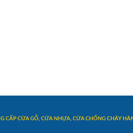
G CẤP CỬA GỖ, CỬA NHỰA, CỬA CHỐNG CHÁY HÀN